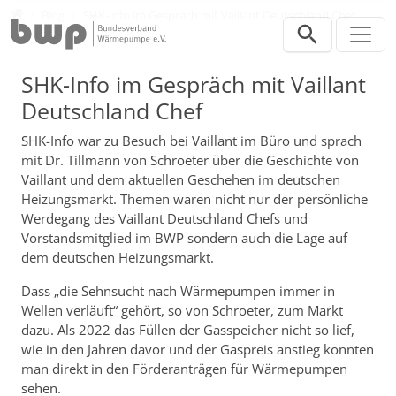
Direkt zur Hauptnavigation springen
Direkt zum Inhalt springen
Presse
Blog
SHK-Info im Gespräch mit Vaillant Deutschland Chef
SHK-Info im Gespräch mit Vaillant
Deutschland Chef
SHK-Info war zu Besuch bei Vaillant im Büro und sprach
mit Dr. Tillmann von Schroeter über die Geschichte von
Vaillant und dem aktuellen Geschehen im deutschen
Heizungsmarkt. Themen waren nicht nur der persönliche
Werdegang des Vaillant Deutschland Chefs und
Vorstandsmitglied im BWP sondern auch die Lage auf
dem deutschen Heizungsmarkt.
Dass „die Sehnsucht nach Wärmepumpen immer in
Wellen verläuft“ gehört, so von Schroeter, zum Markt
dazu. Als 2022 das Füllen der Gasspeicher nicht so lief,
wie in den Jahren davor und der Gaspreis anstieg konnten
man direkt in den Förderanträgen für Wärmepumpen
sehen.