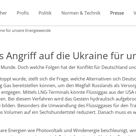
her
Profis
Politik
Normen & Technik
Presse
aine für unsere Energiewende
 Angriff auf die Ukraine für 
ler Munde. Doch welche Folgen hat der Konflikt für Deutschland u
stoppt wurde, stellt sich die Frage, welche Alternativen sich Deu
g Gas bereitstellen können, um den Wegfall Russlands als Versorg
entgegen. Mittels LNG-Terminals könnte Flüssiggas aus der USA 
en. Bei diesem Verfahren wird das Gestein hydraulisch aufgebr
se bilden. Besonders die Umwandlung des Flüssiggases für den Tr
as Volumen auf ein Sechshundertstel reduziert. Danach muss es wi
are Energien wie Photovoltaik und Windenergie beschleunigt, wir