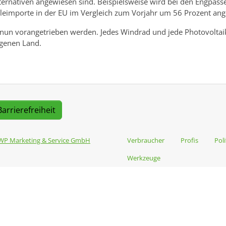
ternativen angewiesen sind. Beispielsweise wird bei den Engpäs
ohleimporte in der EU im Vergleich zum Vorjahr um 56 Prozent an
 nun vorangetrieben werden. Jedes Windrad und jede Photovoltai
igenen Land.
Barrierefreiheit
WP Marketing & Service GmbH
Verbraucher
Profis
Poli
Werkzeuge