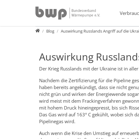
Direkt zur Hauptnavigation springen
Direkt zum Inhalt springen
Verbrauc
Presse
Blog
Auswirkung Russlands Angriff auf die Ukr
Auswirkung Russlands
Der Krieg Russlands mit der Ukraine ist in al
Nachdem die Zertifizierung für die Pipeline ge
haben bereits angekündigt, dass sie nicht genu
nicht grün und wirken der Energiewende sogar 
wird meist mit dem Frackingverfahren gewonn
mit hohem Druck hineingepresst, bis sich Ris
Das Gas wird auf 163° C gekühlt, wobei sich d
Pipelinegas wird.
Auch wenn die Krise den Umstieg auf erneuerb