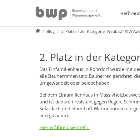
Direkt zur Hauptnavigation springen
Direkt zum Inhalt springen
Verbrauc
Presse
Blog
2. Platz in der Kategorie "Neubau" KfW Aw
2. Platz in der Kate
Das Einfamilienhaus in Rohrdorf wurde mit de
alle Bauherrinnen und Bauherren gerichtet, di
umgewandelt oder belebt haben.
Bei dem Einfamilienhaus in Massivholzbauweise
und ist dadurch resistent gegen Regen, Schimm
Solardach und einer Luft-Wärmepumpe ausgesta
energieautark.
Hier erfahren Sie mehr.