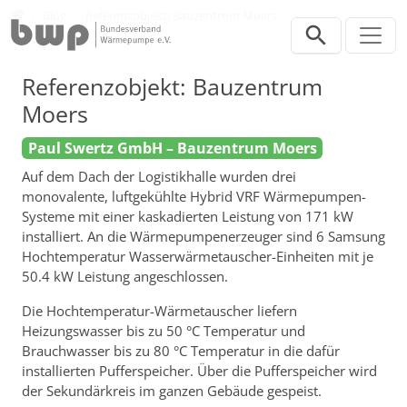
Direkt zur Hauptnavigation springen
Direkt zum Inhalt springen
Presse
Blog
Referenzobjekt: Bauzentrum Moers
Referenzobjekt: Bauzentrum
Moers
Paul Swertz GmbH – Bauzentrum Moers
Auf dem Dach der Logistikhalle wurden drei
monovalente, luftgekühlte Hybrid VRF Wärmepumpen-
Systeme mit einer kaskadierten Leistung von 171 kW
installiert. An die Wärmepumpenerzeuger sind 6 Samsung
Hochtemperatur Wasserwärmetauscher-Einheiten mit je
50.4 kW Leistung angeschlossen.
Die Hochtemperatur-Wärmetauscher liefern
Heizungswasser bis zu 50 °C Temperatur und
Brauchwasser bis zu 80 °C Temperatur in die dafür
installierten Pufferspeicher. Über die Pufferspeicher wird
der Sekundärkreis im ganzen Gebäude gespeist.