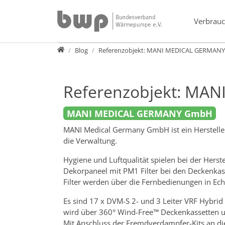
Direkt zur Hauptnavigation springen
Direkt zum Inhalt springen
Verbrauc
Presse
Blog
Referenzobjekt: MANI MEDICAL GERMAN
Referenzobjekt: MA
MANI MEDICAL GERMANY GmbH
MANI Medical Germany GmbH ist ein Hersteller 
die Verwaltung.
Hygiene und Luftqualität spielen bei der Hers
Dekorpaneel mit PM1 Filter bei den Deckenkasse
Filter werden über die Fernbedienungen in Ech
Es sind 17 x DVM-S 2- und 3 Leiter VRF Hybr
wird über 360° Wind-Free™ Deckenkassetten un
Mit Anschluss der Fremdverdampfer-Kits an die