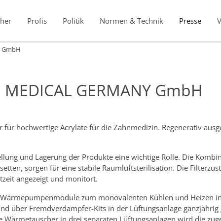
her
Profis
Politik
Normen & Technik
Presse
Y GmbH
NI MEDICAL GERMANY GmbH
für hochwertige Acrylate für die Zahnmedizin. Regenerativ ausge
tellung und Lagerung der Produkte eine wichtige Rolle. Die Kombi
tten, sorgen für eine stabile Raumluftsterilisation. Die Filterzu
tzeit angezeigt und monitort.
id Wärmepumpenmodule zum monovalenten Kühlen und Heizen inst
d über Fremdverdampfer-Kits in der Lüftungsanlage ganzjährig g
 Wärmetauscher in drei separaten Lüftungsanlagen wird die zugef