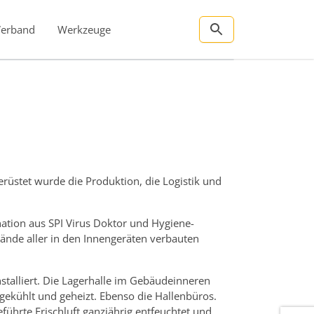
Verband
Werkzeuge
rüstet wurde die Produktion, die Logistik und
nation aus SPI Virus Doktor und Hygiene-
stände aller in den Innengeräten verbauten
alliert. Die Lagerhalle im Gebäudeinneren
ekühlt und geheizt. Ebenso die Hallenbüros.
ührte Frischluft ganzjährig entfeuchtet und