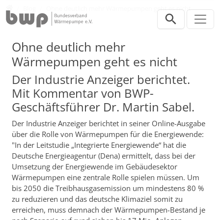
Direkt zur Hauptnavigation springen
Direkt zum Inhalt springen
Presse
Blog
Ohne deutlich mehr Wärmepumpen geht es nicht
Ohne deutlich mehr
Wärmepumpen geht es nicht
Der Industrie Anzeiger berichtet.
Mit Kommentar von BWP-
Geschäftsführer Dr. Martin Sabel.
Der Industrie Anzeiger berichtet in seiner Online-Ausgabe
über die Rolle von Wärmepumpen für die Energiewende:
"In der Leitstudie „Integrierte Energiewende“ hat die
Deutsche Energieagentur (Dena) ermittelt, dass bei der
Umsetzung der Energiewende im Gebäudesektor
Wärmepumpen eine zentrale Rolle spielen müssen. Um
bis 2050 die Treibhausgasemission um mindestens 80 %
zu reduzieren und das deutsche Klimaziel somit zu
erreichen, muss demnach der Wärmepumpen-Bestand je