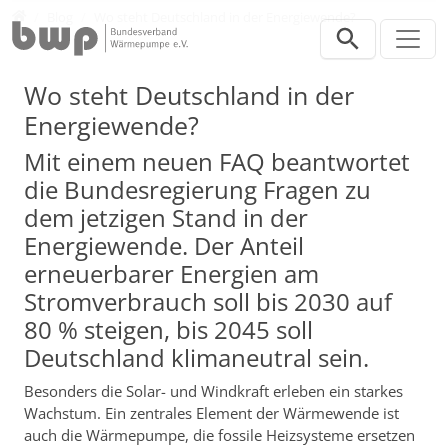
Direkt zur Hauptnavigation springen
Direkt zum Inhalt springen
Presse
Blog
Wo steht Deutschland in der Energiewende?
Wo steht Deutschland in der
Energiewende?
Mit einem neuen FAQ beantwortet
die Bundesregierung Fragen zu
dem jetzigen Stand in der
Energiewende. Der Anteil
erneuerbarer Energien am
Stromverbrauch soll bis 2030 auf
80 % steigen, bis 2045 soll
Deutschland klimaneutral sein.
Besonders die Solar- und Windkraft erleben ein starkes
Wachstum. Ein zentrales Element der Wärmewende ist
auch die Wärmepumpe, die fossile Heizsysteme ersetzen