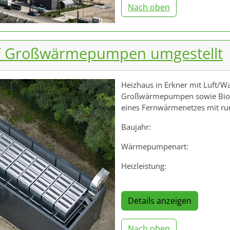
Nach oben
uf Großwärmepumpen umgestellt
Heizhaus in Erkner mit Luft/W
Großwärmepumpen sowie Biom
eines Fernwärmenetzes mit ru
Baujahr:
Wärmepumpenart:
Heizleistung:
Details anzeigen
Nach oben