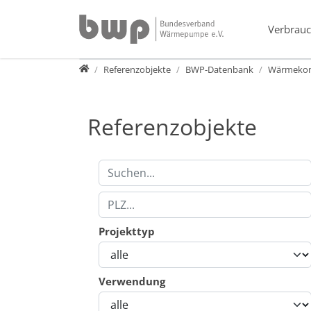
Direkt zur Hauptnavigation springen
Direkt zum Inhalt springen
Verbrauc
Presse
Referenzobjekte
BWP-Datenbank
Wärmekomb
Referenzobjekte
Projekttyp
Verwendung