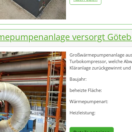
rmepumpenanlage versorgt Göte
Großwärmepumpenanlage aus zw
Turbokompressor, welche Abw
Kläranlage zurückgewinnt und 
Baujahr:
beheizte Fläche:
Wärmepumpenart:
Heizleistung: