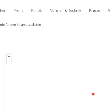
her
Profis
Politik
Normen & Technik
Presse
i für den Solarspezialisten
+
–