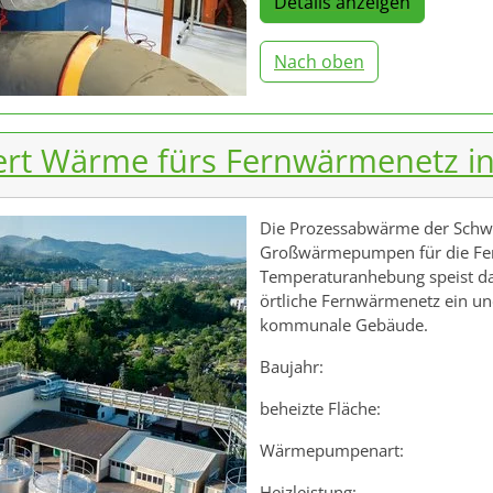
Details anzeigen
Nach oben
ert Wärme fürs Fernwärmenetz in
Die Prozessabwärme der Schwa
Großwärmepumpen für die Fer
Temperaturanhebung speist d
örtliche Fernwärmenetz ein un
kommunale Gebäude.
Baujahr:
beheizte Fläche:
Wärmepumpenart:
Heizleistung: