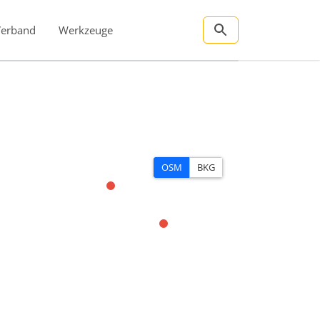
Verband
Werkzeuge
OSM
BKG