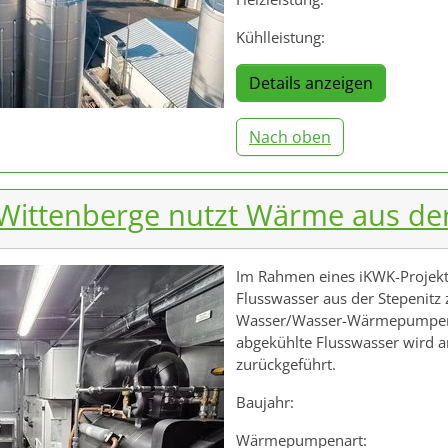
Kühlleistung:
Details anzeigen
Nach oben
ttenberge nutzt Wärme aus der
Im Rahmen eines iKWK-Projekt
Flusswasser aus der Stepenit
Wasser/Wasser-Wärmepumpen 
abgekühlte Flusswasser wird a
zurückgeführt.
Baujahr:
Wärmepumpenart: