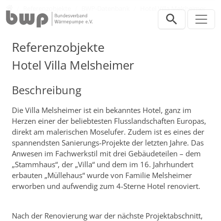
Direkt zur Hauptnavigation springen
Direkt zum Inhalt springen
Presse
Referenzobjekte
BWP-Datenbank
Hotel Villa Melsheimer
Referenzobjekte
Hotel Villa Melsheimer
Beschreibung
Die Villa Melsheimer ist ein bekanntes Hotel, ganz im
Herzen einer der beliebtesten Flusslandschaften Europas,
direkt am malerischen Moselufer. Zudem ist es eines der
spannendsten Sanierungs-Projekte der letzten Jahre. Das
Anwesen im Fachwerkstil mit drei Gebäudeteilen – dem
„Stammhaus“, der „Villa“ und dem im 16. Jahrhundert
erbauten „Müllehaus“ wurde von Familie Melsheimer
erworben und aufwendig zum 4-Sterne Hotel renoviert.
Nach der Renovierung war der nächste Projektabschnitt,