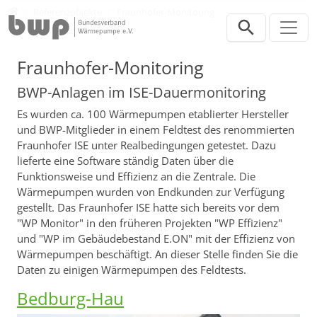
Direkt zur Hauptnavigation springen
Direkt zum Inhalt springen
Presse
Referenzobjekte
Fraunhofer-Monitoring
Fraunhofer-Monitoring
BWP-Anlagen im ISE-Dauermonitoring
Es wurden ca. 100 Wärmepumpen etablierter Hersteller
und BWP-Mitglieder in einem Feldtest des renommierten
Fraunhofer ISE unter Realbedingungen getestet. Dazu
lieferte eine Software ständig Daten über die
Funktionsweise und Effizienz an die Zentrale. Die
Wärmepumpen wurden von Endkunden zur Verfügung
gestellt. Das Fraunhofer ISE hatte sich bereits vor dem
"WP Monitor" in den früheren Projekten "WP Effizienz"
und "WP im Gebäudebestand E.ON" mit der Effizienz von
Wärmepumpen beschäftigt. An dieser Stelle finden Sie die
Daten zu einigen Wärmepumpen des Feldtests.
Bedburg-Hau