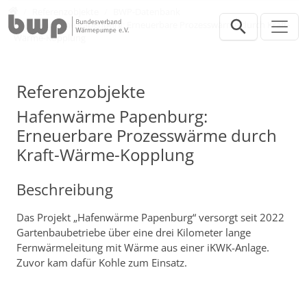
Direkt zur Hauptnavigation springen
Direkt zum Inhalt springen
Presse
Referenzobjekte
BWP-Datenbank
Hafenwärme Papenburg: Erneuerbare Prozesswärme durch Kraft-
Wärme-Kopplung
Referenzobjekte
Hafenwärme Papenburg:
Erneuerbare Prozesswärme durch
Kraft-Wärme-Kopplung
Beschreibung
Das Projekt „Hafenwärme Papenburg“ versorgt seit 2022
Gartenbaubetriebe über eine drei Kilometer lange
Fernwärmeleitung mit Wärme aus einer iKWK-Anlage.
Zuvor kam dafür Kohle zum Einsatz.