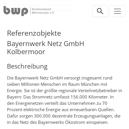
Direkt zur Hauptnavigation springen
Direkt zum Inhalt springen
Presse
Referenzobjekte
BWP-Datenbank
Bayernwerk Netz GmbH Kolbermoor
Referenzobjekte
Bayernwerk Netz GmbH
Kolbermoor
Beschreibung
Die Bayernwerk Netz GmbH versorgt insgesamt rund
sieben Millionen Menschen im Raum München mit
Energie. Sie ist der größte regionale Verteilnetzbetreiber in
Bayern: Das Stromnetz umfasst 156.000 Kilometer. In
den Energienetzen verteilt das Unternehmen zu 70
Prozent elektrische Energie aus erneuerbaren Quellen.
Dafür sorgen 300.000 dezentrale Erzeugungsanlagen, die
in das Netz des Bayernwerks Ökostrom einspeisen.