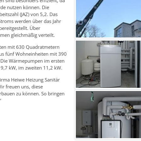
sind besonders effizient, da
rde nutzen können. Die
itszahl (JAZ) von 5,2. Das
 Stroms werden über das Jahr
reitgestellt. Über
men gleichmäßig verteilt.
iten mit 630 Quadratmetern
aus fünf Wohneinheiten mit 390
). Die Wärmepumpen im ersten
9,7 kW, im zweiten 11,2 kW.
 Firma Heiwe Heizung Sanitär
ir freuen uns, diese
rbauen zu können. So bringen
“