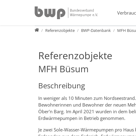
Direkt zur Hauptnavigation springen
Direkt zum Inhalt springen
Verbrauc
Presse
Referenzobjekte
BWP-Datenbank
MFH Büs
Referenzobjekte
MFH Büsum
Beschreibung
In weniger als 10 Minuten zum Nordseestrand
Bewohnerinnen und Bewohner der neuen Meh
Öber'n Barg. Im April 2021 wurden in dem bel
Erdwärmepumpen in Betrieb genommen.
Je zwei Sole-Wasser-Wärmepumpen pro Haus b