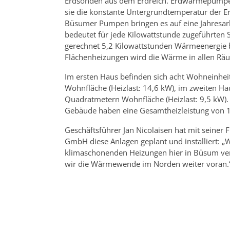
Erdsonden aus dem Erdreich. Erdwärmepumpen 
sie die konstante Untergrundtemperatur der E
Büsumer Pumpen bringen es auf eine Jahresarbe
bedeutet für jede Kilowattstunde zugeführten
gerechnet 5,2 Kilowattstunden Wärmeenergie be
Flächenheizungen wird die Wärme in allen Räu
Im ersten Haus befinden sich acht Wohneinhe
Wohnfläche (Heizlast: 14,6 kW), im zweiten H
Quadratmetern Wohnfläche (Heizlast: 9,5 kW
Gebäude haben eine Gesamtheizleistung von 1
Geschäftsführer Jan Nicolaisen hat mit seiner
GmbH diese Anlagen geplant und installiert: „W
klimaschonenden Heizungen hier in Büsum ve
wir die Wärmewende im Norden weiter voran.