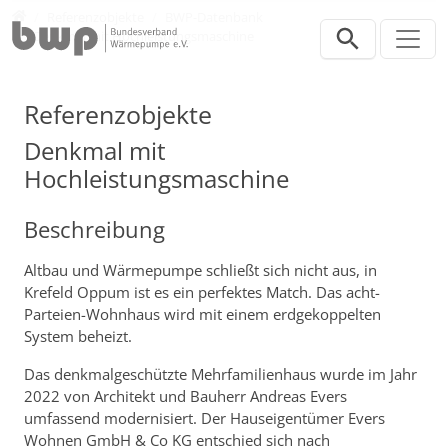
Direkt zur Hauptnavigation springen
Direkt zum Inhalt springen
Presse
Referenzobjekte
BWP-Datenbank
Denkmal mit Hochleistungsmaschine
Referenzobjekte
Denkmal mit
Hochleistungsmaschine
Beschreibung
Altbau und Wärmepumpe schließt sich nicht aus, in
Krefeld Oppum ist es ein perfektes Match. Das acht-
Parteien-Wohnhaus wird mit einem erdgekoppelten
System beheizt.
Das denkmalgeschützte Mehrfamilienhaus wurde im Jahr
2022 von Architekt und Bauherr Andreas Evers
umfassend modernisiert. Der Hauseigentümer Evers
Wohnen GmbH & Co KG entschied sich nach