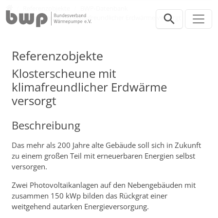
Direkt zur Hauptnavigation springen
Direkt zum Inhalt springen
Presse
Referenzobjekte
BWP-Datenbank
Klosterscheune mit klimafreundlicher Erdwärme versorgt
Referenzobjekte
Klosterscheune mit
klimafreundlicher Erdwärme
versorgt
Beschreibung
Das mehr als 200 Jahre alte Gebäude soll sich in Zukunft
zu einem großen Teil mit erneuerbaren Energien selbst
versorgen.
Zwei Photovoltaikanlagen auf den Nebengebäuden mit
zusammen 150 kWp bilden das Rückgrat einer
weitgehend autarken Energieversorgung.