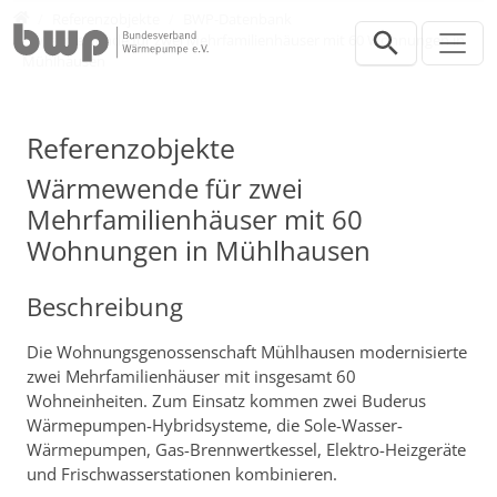
Direkt zur Hauptnavigation springen
Direkt zum Inhalt springen
Presse
Referenzobjekte
BWP-Datenbank
Wärmewende für zwei Mehrfamilienhäuser mit 60 Wohnungen in
Mühlhausen
Referenzobjekte
Wärmewende für zwei
Mehrfamilienhäuser mit 60
Wohnungen in Mühlhausen
Beschreibung
Die Wohnungsgenossenschaft Mühlhausen modernisierte
zwei Mehrfamilienhäuser mit insgesamt 60
Wohneinheiten. Zum Einsatz kommen zwei Buderus
Wärmepumpen-Hybridsysteme, die Sole-Wasser-
Wärmepumpen, Gas-Brennwertkessel, Elektro-Heizgeräte
und Frischwasserstationen kombinieren.