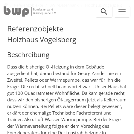
Direkt zur Hauptnavigation springen
Direkt zum Inhalt springen
Presse
Referenzobjekte
BWP-Datenbank
Holzhaus Vogelsberg
Referenzobjekte
Holzhaus Vogelsberg
Beschreibung
Dass die bisherige Öl-Heizung in dem Gebäude
ausgedient hat, daran bestand für Georg Zander nie ein
Zweifel. Pellets oder Wärmepumpe, das war für ihn die
Frage. Die recht schnell beantwortet war. „Unser Haus hat
gut 100 Quadratmeter Wohnfläche. Da kam gerade recht,
dass wir den bisherigen Öl-Lagerraum jetzt als Kellerraum
nutzen können. Bei Pellets wäre dieser belegt gewesen“,
erklärt der ehemalige Technische Fachreferent und
Trainer. Also: Luft-Wasser-Wärmepumpe. Bei der Frage
der Wärmeverteilung folgte er dem Vorschlag des
Energieberaters für eine Deckenstrahlheizung in