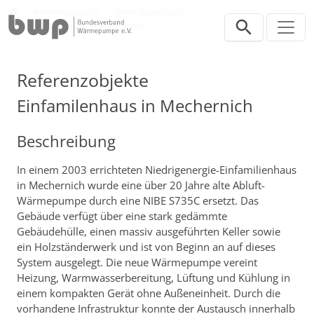
Direkt zur Hauptnavigation springen
Direkt zum Inhalt springen
Presse
Referenzobjekte
BWP-Datenbank
Einfamilenhaus in Mechernich
Referenzobjekte
Einfamilenhaus in Mechernich
Beschreibung
In einem 2003 errichteten Niedrigenergie-Einfamilienhaus
in Mechernich wurde eine über 20 Jahre alte Abluft-
Wärmepumpe durch eine NIBE S735C ersetzt. Das
Gebäude verfügt über eine stark gedämmte
Gebäudehülle, einen massiv ausgeführten Keller sowie
ein Holzständerwerk und ist von Beginn an auf dieses
System ausgelegt. Die neue Wärmepumpe vereint
Heizung, Warmwasserbereitung, Lüftung und Kühlung in
einem kompakten Gerät ohne Außeneinheit. Durch die
vorhandene Infrastruktur konnte der Austausch innerhalb