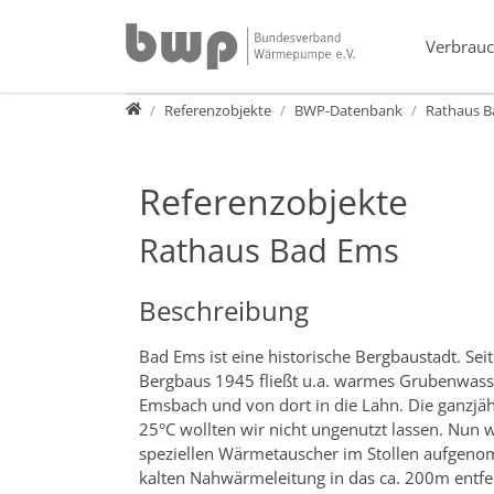
Direkt zur Hauptnavigation springen
Direkt zum Inhalt springen
Verbrauc
Presse
Referenzobjekte
BWP-Datenbank
Rathaus B
Referenzobjekte
Rathaus Bad Ems
Beschreibung
Bad Ems ist eine historische Bergbaustadt. Sei
Bergbaus 1945 fließt u.a. warmes Grubenwass
Emsbach und von dort in die Lahn. Die ganzj
25°C wollten wir nicht ungenutzt lassen. Nun
speziellen Wärmetauscher im Stollen aufgenom
kalten Nahwärmeleitung in das ca. 200m entfer