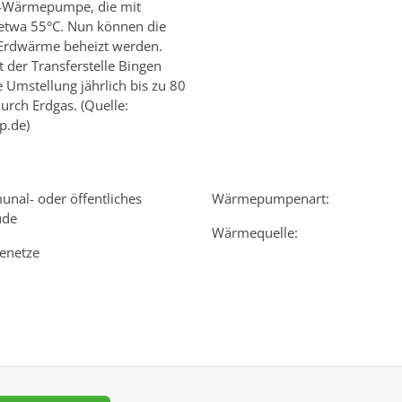
er-Wärmepumpe, die mit
 etwa 55°C. Nun können die
 Erdwärme beheizt werden.
der Transferstelle Bingen
 Umstellung jährlich bis zu 80
rch Erdgas. (Quelle:
p.de)
nal- oder öffentliches
Wärmepumpenart:
ude
Wärmequelle:
enetze