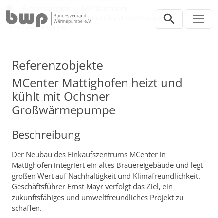
Direkt zur Hauptnavigation springen
Direkt zum Inhalt springen
Presse
Referenzobjekte
BWP-Datenbank
MCenter Mattighofen heizt und kühlt mit Ochsner
Großwärmepumpe
Referenzobjekte
MCenter Mattighofen heizt und
kühlt mit Ochsner
Großwärmepumpe
Beschreibung
Der Neubau des Einkaufszentrums MCenter in
Mattighofen integriert ein altes Brauereigebäude und legt
großen Wert auf Nachhaltigkeit und Klimafreundlichkeit.
Geschäftsführer Ernst Mayr verfolgt das Ziel, ein
zukunftsfähiges und umweltfreundliches Projekt zu
schaffen.