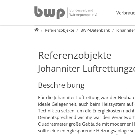
Direkt zur Hauptnavigation springen
Direkt zum Inhalt springen
Verbrauc
Presse
Referenzobjekte
BWP-Datenbank
Johannite
Referenzobjekte
Johanniter Luftrettung
Beschreibung
Für die Johanniter Luftrettung war der Neubau
ideale Gelegenheit, auch beim Heizsystem auf 
Technik zu setzen, um die Energiekosten nachh
Dementsprechend wichtig war den Verantwortl
Quadratmeter große Gebäude mit moderner Hei
sollte eine energiesparende Heizungsanlage s