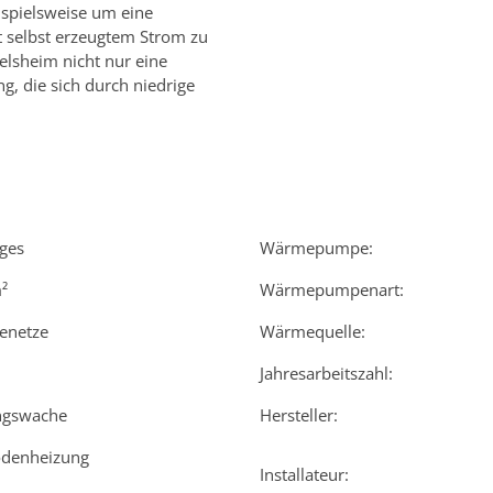
ispielsweise um eine
 selbst erzeugtem Strom zu
elsheim nicht nur eine
, die sich durch niedrige
iges
Wärmepumpe:
²
Wärmepumpenart:
enetze
Wärmequelle:
Jahresarbeitszahl:
ngswache
Hersteller:
denheizung
Installateur: