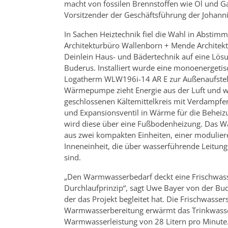
macht von fossilen Brennstoffen wie Öl und Ga
Vorsitzender der Geschäftsführung der Johannit
In Sachen Heiztechnik fiel die Wahl in Absti
Architekturbüro Wallenborn + Mende Architek
Deinlein Haus- und Bädertechnik auf eine Lös
Buderus. Installiert wurde eine monoenerge
Logatherm WLW196i-14 AR E zur Außenaufstell
Wärmepumpe zieht Energie aus der Luft und w
geschlossenen Kältemittelkreis mit Verdampfe
und Expansionsventil in Wärme für die Beheiz
wird diese über eine Fußbodenheizung. Das
aus zwei kompakten Einheiten, einer modulie
Inneneinheit, die über wasserführende Leitu
sind.
„Den Warmwasserbedarf deckt eine Frischwass
Durchlaufprinzip“, sagt Uwe Bayer von der Bu
der das Projekt begleitet hat. Die Frischwasser
Warmwasserbereitung erwärmt das Trinkwasser
Warmwasserleistung von 28 Litern pro Minute.