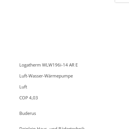
Logatherm WLW196i-14 AR E
Luft-Wasser-Wärmepumpe
Luft
COP 4,03
Buderus
Deinlein Haus- und Bädertechnik