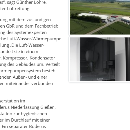
s“, sagt Günther Lohre,
er Luftrettung.
mmung mit dem zuständigen
ten GbR und dem Fachbetrieb
ung des Systemexperten
tische Luft-Wasser-Wärmepumpe
ung .Die Luft-Wasser-
andelt sie in einem
r, Kompressor, Kondensator
ung des Gebäudes um. Verteilt
 Wärmepumpensystem besteht
renden Außen- und einer
ngen miteinander verbunden
erstation im
derus Niederlassung Gießen,
station zur hygienischen
 im Durchlauf mit einer
 Ein separater Buderus