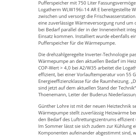
Pufferspeicher mit 750 Liter Fassungsvermögen
Logatherm WLW196i-14 AR E bereitgestellte W
zwischen und versorgt die Frischwasserstation
eine zuverlässige Wärmeversorgung rund um d
bei Bedarf parallel der in der Inneneinheit int
Einsatz kommen. Installiert wurde ebenfalls e
Pufferspeicher für die Wärmepumpe.
Die drehzahlgeregelte Inverter-Technologie pas
Wärmepumpe an den aktuellen Bedarf im Heiz
COP-Wert > 4,0 bei A2/W35 arbeitet die Log
effizient, bei einer Vorlauftemperatur von 55 
Energieeffizienzklasse für die Raumheizung. „D
sind jetzt auf dem aktuellen Stand der Technik“,
Thoenemann, Leiter der Buderus Niederlassu
Günther Lohre ist mit der neuen Heiztechnik se
Wärmepumpe stellt zuverlässig Heizwärme bere
den Bedarf des Luftrettungszentrums effizien
Im Sommer lässt sie sich zudem zur Kühlung ei
Komponenten aufeinander abgestimmt sind, wä