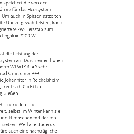
 speichert die von der
ärme für das Heizsystem
. Um auch in Spitzenlastzeiten
ie Uhr zu gewährleisten, kann
egrierte 9-kW-Heizstab zum
in Logalux P200 W
st die Leistung der
system an. Durch einen hohen
atherm WLW196i AR sehr
Grad C mit einer A++
ie Johanniter in Reichelsheim
 freut sich Christian
ng Gießen
hr zufrieden. Die
it, selbst im Winter kann sie
t und klimaschonend decken.
nsetzen. Weil alle Buderus
re auch eine nachträgliche