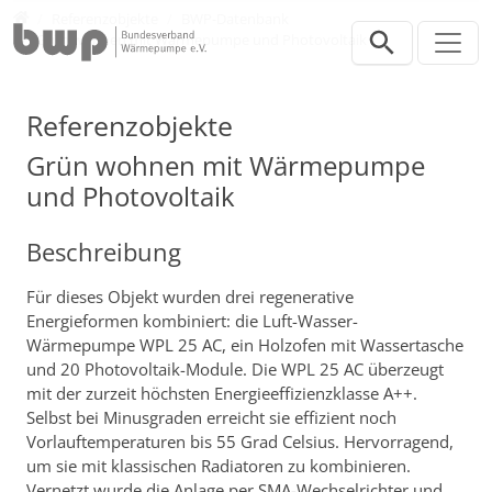
Direkt zur Hauptnavigation springen
Direkt zum Inhalt springen
Presse
Referenzobjekte
BWP-Datenbank
Grün wohnen mit Wärmepumpe und Photovoltaik
Referenzobjekte
Grün wohnen mit Wärmepumpe
und Photovoltaik
Beschreibung
Für dieses Objekt wurden drei regenerative
Energieformen kombiniert: die Luft-Wasser-
Wärmepumpe WPL 25 AC, ein Holzofen mit Wassertasche
und 20 Photovoltaik-Module. Die WPL 25 AC überzeugt
mit der zurzeit höchsten Energieeffizienzklasse A++.
Selbst bei Minusgraden erreicht sie effizient noch
Vorlauftemperaturen bis 55 Grad Celsius. Hervorragend,
um sie mit klassischen Radiatoren zu kombinieren.
Vernetzt wurde die Anlage per SMA-Wechselrichter und