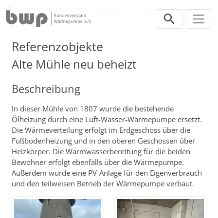
Direkt zur Hauptnavigation springen
Direkt zum Inhalt springen
Presse
Referenzobjekte
BWP-Datenbank
Alte Mühle neu beheizt
Referenzobjekte
Alte Mühle neu beheizt
Beschreibung
In dieser Mühle von 1807 wurde die bestehende
Ölheizung durch eine Luft-Wasser-Wärmepumpe ersetzt.
Die Wärmeverteilung erfolgt im Erdgeschoss über die
Fußbodenheizung und in den oberen Geschossen über
Heizkörper. Die Warmwasserbereitung für die beiden
Bewohner erfolgt ebenfalls über die Wärmepumpe.
Außerdem wurde eine PV-Anlage für den Eigenverbrauch
und den teilweisen Betrieb der Wärmepumpe verbaut.