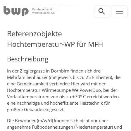
Direkt zur Hauptnavigation springen
Direkt zum Inhalt springen
Presse
Referenzobjekte
BWP-Datenbank
Hochtemperatur-WP für MFH
Referenzobjekte
Hochtemperatur-WP für MFH
Beschreibung
In der Zieglergasse in Dornbirn finden sich drei
Mehrfamilienhäuser (mit jeweils bis zu 25 Einheiten), die
eine Gemeinsamkeit verbindet: Hier wird mit der
Hochtemperatur-Wärmepumpe WeiPowerDuo, bei der
Vorlauftemperaturen von bis zu +70° C erreicht werden,
eine nachhaltige und hocheffiziente Heiztechnik für
größere Gebäude eingesetzt.
Die Bewohner (m/w/d) können sich nicht nur über
angenehme Fußbodenheizungen (Niedertemperatur) und