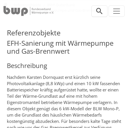
Direkt zur Hauptnavigation springen
Direkt zum Inhalt springen
Presse
Referenzobjekte
BWP-Datenbank
EFH-Sanierung mit Wärmepumpe und Gas-Brennwert
Referenzobjekte
EFH-Sanierung mit Wärmepumpe
und Gas-Brennwert
Beschreibung
Nachdem Karsten Dornquast erst kürzlich seine
Photovoltaikanlage (8,8 kWp) und einen 10 kW fassenden
Batteriespeicher kräftig aufgerüstet hatte, wollte er einen
Teil der Wärme-Grundlast auf eine mit hohem
Eigenstromanteil betriebene Wärmepumpe verlagern. In
diesem Objekt genügt das 6 kW-Modell der BLW Mono-P,
um die Grundlast des häuslichen Wärmebedarfs
kostengünstig abzudecken. Für besonders kalte Tage steht
nach wie vor der Gas-Brennwertkessel zur Verfügung.