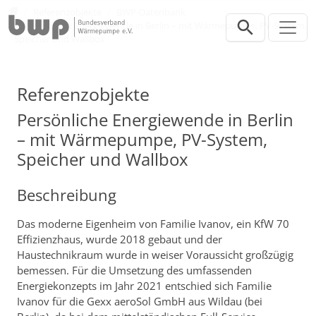
Direkt zur Hauptnavigation springen
Direkt zum Inhalt springen
Presse
Referenzobjekte
BWP-Datenbank
Persönliche Energiewende in Berlin – mit Wärmepumpe, PV-System,
Speicher und Wallbox
Referenzobjekte
Persönliche Energiewende in Berlin
– mit Wärmepumpe, PV-System,
Speicher und Wallbox
Beschreibung
Das moderne Eigenheim von Familie Ivanov, ein KfW 70
Effizienzhaus, wurde 2018 gebaut und der
Haustechnikraum wurde in weiser Voraussicht großzügig
bemessen. Für die Umsetzung des umfassenden
Energiekonzepts im Jahr 2021 entschied sich Familie
Ivanov für die Gexx aeroSol GmbH aus Wildau (bei