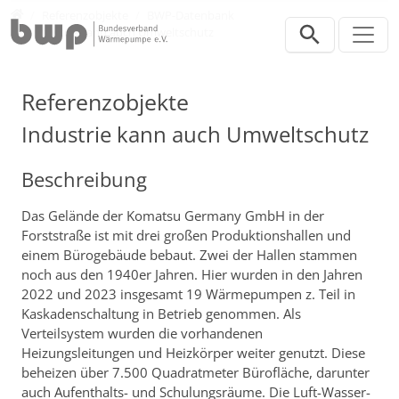
Direkt zur Hauptnavigation springen
Direkt zum Inhalt springen
Presse
Referenzobjekte
BWP-Datenbank
Industrie kann auch Umweltschutz
Referenzobjekte
Industrie kann auch Umweltschutz
Beschreibung
Das Gelände der Komatsu Germany GmbH in der
Forststraße ist mit drei großen Produktionshallen und
einem Bürogebäude bebaut. Zwei der Hallen stammen
noch aus den 1940er Jahren. Hier wurden in den Jahren
2022 und 2023 insgesamt 19 Wärmepumpen z. Teil in
Kaskadenschaltung in Betrieb genommen. Als
Verteilsystem wurden die vorhandenen
Heizungsleitungen und Heizkörper weiter genutzt. Diese
beheizen über 7.500 Quadratmeter Bürofläche, darunter
auch Aufenthalts- und Schulungsräume. Die Luft-Wasser-