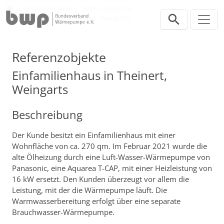
Direkt zur Hauptnavigation springen
Direkt zum Inhalt springen
Presse
Referenzobjekte
BWP-Datenbank
Einfamilienhaus in Theinert, Weingarts
Referenzobjekte
Einfamilienhaus in Theinert,
Weingarts
Beschreibung
Der Kunde besitzt ein Einfamilienhaus mit einer
Wohnfläche von ca. 270 qm. Im Februar 2021 wurde die
alte Ölheizung durch eine Luft-Wasser-Wärmepumpe von
Panasonic, eine Aquarea T-CAP, mit einer Heizleistung von
16 kW ersetzt. Den Kunden überzeugt vor allem die
Leistung, mit der die Wärmepumpe läuft. Die
Warmwasserbereitung erfolgt über eine separate
Brauchwasser-Wärmepumpe.