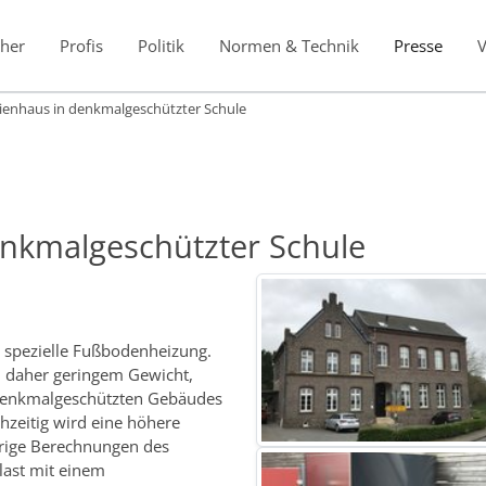
her
Profis
Politik
Normen & Technik
Presse
ienhaus in denkmalgeschützter Schule
enkmalgeschützter Schule
 spezielle Fußbodenheizung.
d daher geringem Gewicht,
 denkmalgeschützten Gebäudes
hzeitig wird eine höhere
erige Berechnungen des
last mit einem