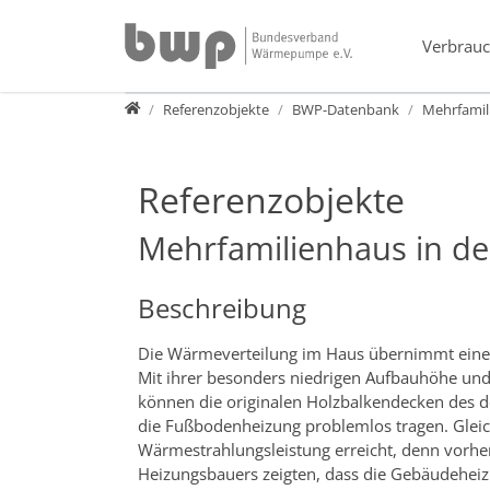
Direkt zur Hauptnavigation springen
Direkt zum Inhalt springen
Verbrauc
Presse
Referenzobjekte
BWP-Datenbank
Mehrfamil
Referenzobjekte
Mehrfamilienhaus in d
Beschreibung
Die Wärmeverteilung im Haus übernimmt eine
Mit ihrer besonders niedrigen Aufbauhöhe un
können die originalen Holzbalkendecken des
die Fußbodenheizung problemlos tragen. Gleic
Wärmestrahlungsleistung erreicht, denn vorh
Heizungsbauers zeigten, dass die Gebäudeheiz