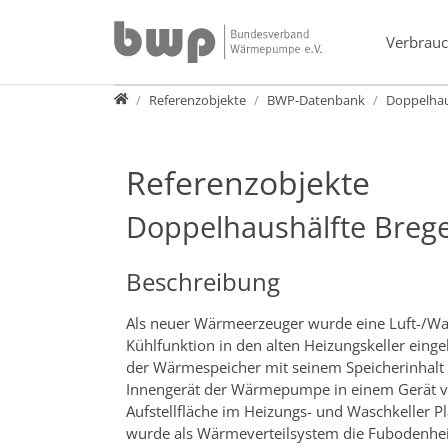
Direkt zur Hauptnavigation springen
Direkt zum Inhalt springen
Verbrauc
Presse
Referenzobjekte
BWP-Datenbank
Doppelhau
Referenzobjekte
Doppelhaushälfte Breg
Beschreibung
Als neuer Wärmeerzeuger wurde eine Luft-/
Kühlfunktion in den alten Heizungskeller eingeb
der Wärmespeicher mit seinem Speicherinhalt 
Innengerät der Wärmepumpe in einem Gerät ver
Aufstellfläche im Heizungs- und Waschkeller Pl
wurde als Wärmeverteilsystem die Fubodenheiz