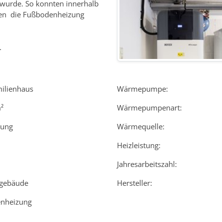
 wurde. So konnten innerhalb
tten die Fußbodenheizung
.
milienhaus
Wärmepumpe:
²
Wärmepumpenart:
rung
Wärmequelle:
Heizleistung:
Jahresarbeitszahl:
gebäude
Hersteller:
enheizung