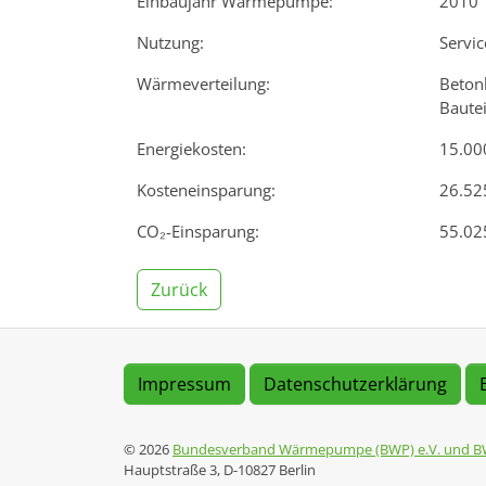
Einbaujahr Wärmepumpe:
2010
Nutzung:
Servi
Wärmeverteilung:
Beton
Bautei
Energiekosten:
15.000
Kosteneinsparung:
26.525
CO₂-Einsparung:
55.025
Zurück
Impressum
Datenschutzerklärung
© 2026
Bundesverband Wärmepumpe (BWP) e.V. und B
Hauptstraße 3, D-10827 Berlin