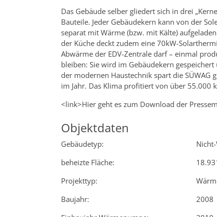
Das Gebäude selber gliedert sich in drei „Kerne
Bauteile. Jeder Gebäudekern kann von der S
separat mit Wärme (bzw. mit Kälte) aufgelad
der Küche deckt zudem eine 70kW-Solarthermi
Abwärme der EDV-Zentrale darf – einmal produ
bleiben: Sie wird im Gebäudekern gespeichert
der modernen Haustechnik spart die SÜWAG gu
im Jahr. Das Klima profitiert von über 55.000 
<link>Hier geht es zum Download der Pressemi
Objektdaten
Gebäudetyp:
Nicht
beheizte Fläche:
18.93
Projekttyp:
Wärm
Baujahr:
2008