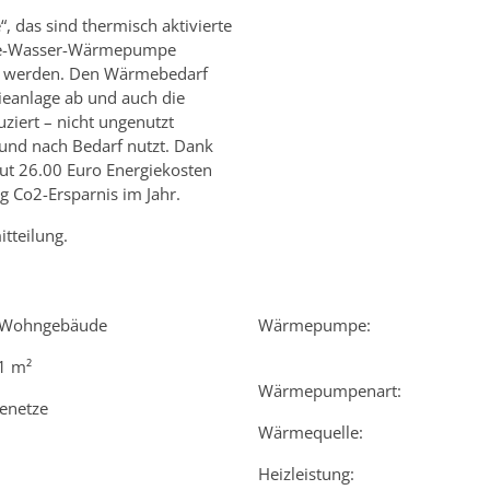
“, das sind thermisch aktivierte
ole-Wasser-Wärmepumpe
en werden. Den Wärmebedarf
eanlage ab und auch die
ziert – nicht ungenutzt
 und nach Bedarf nutzt. Dank
t 26.00 Euro Energiekosten
kg Co2-Ersparnis im Jahr.
tteilung.
-Wohngebäude
Wärmepumpe:
1 m²
Wärmepumpenart:
enetze
Wärmequelle:
Heizleistung: