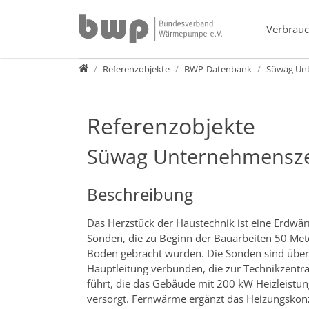
Direkt zur Hauptnavigation springen
Direkt zum Inhalt springen
Verbrauc
Presse
Referenzobjekte
BWP-Datenbank
Süwag Un
Referenzobjekte
Süwag Unternehmensze
Beschreibung
Das Herzstück der Haustechnik ist eine Erdwä
Sonden, die zu Beginn der Bauarbeiten 50 Meter
Boden gebracht wurden. Die Sonden sind über 
Hauptleitung verbunden, die zur Technikzent
führt, die das Gebäude mit 200 kW Heizleistu
versorgt. Fernwärme ergänzt das Heizungskon