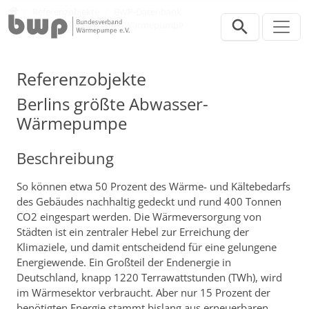
Direkt zur Hauptnavigation springen
Direkt zum Inhalt springen
Presse
Referenzobjekte
BWP-Datenbank
Berlins größte Abwasser-Wärmepumpe
Referenzobjekte
Berlins größte Abwasser-
Wärmepumpe
Beschreibung
So können etwa 50 Prozent des Wärme- und Kältebedarfs
des Gebäudes nachhaltig gedeckt und rund 400 Tonnen
CO2 eingespart werden. Die Wärmeversorgung von
Städten ist ein zentraler Hebel zur Erreichung der
Klimaziele, und damit entscheidend für eine gelungene
Energiewende. Ein Großteil der Endenergie in
Deutschland, knapp 1220 Terrawattstunden (TWh), wird
im Wärmesektor verbraucht. Aber nur 15 Prozent der
benötigten Energie stammt bislang aus erneuerbaren