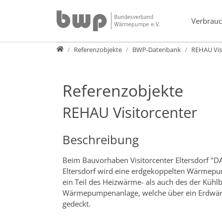
Direkt zur Hauptnavigation springen
Direkt zum Inhalt springen
Verbrauc
Presse
Referenzobjekte
BWP-Datenbank
REHAU Vis
Referenzobjekte
REHAU Visitorcenter
Beschreibung
Beim Bauvorhaben Visitorcenter Eltersdorf "D
Eltersdorf wird eine erdgekoppelten Wärmep
ein Teil des Heizwärme- als auch des der Kühl
Wärmepumpenanlage, welche über ein Erdwär
gedeckt.