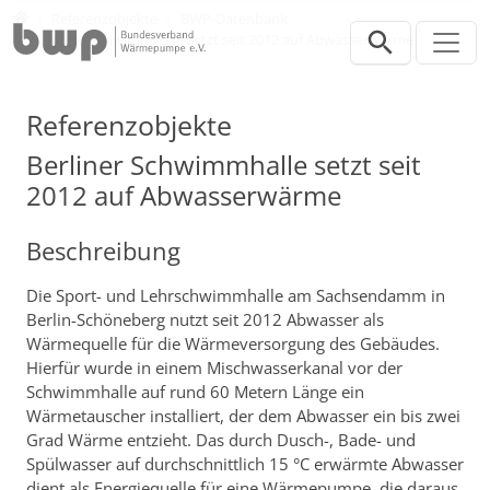
Direkt zur Hauptnavigation springen
Direkt zum Inhalt springen
Presse
Referenzobjekte
BWP-Datenbank
Berliner Schwimmhalle setzt seit 2012 auf Abwasserwärme
Referenzobjekte
Berliner Schwimmhalle setzt seit
2012 auf Abwasserwärme
Beschreibung
Die Sport- und Lehrschwimmhalle am Sachsendamm in
Berlin-Schöneberg nutzt seit 2012 Abwasser als
Wärmequelle für die Wärmeversorgung des Gebäudes.
Hierfür wurde in einem Mischwasserkanal vor der
Schwimmhalle auf rund 60 Metern Länge ein
Wärmetauscher installiert, der dem Abwasser ein bis zwei
Grad Wärme entzieht. Das durch Dusch-, Bade- und
Spülwasser auf durchschnittlich 15 °C erwärmte Abwasser
dient als Energiequelle für eine Wärmepumpe, die daraus