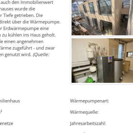
d auch den Immobilienwert
nhauses wurde die
 Tiefe getrieben. Die
 direkt über die Wärmepumpe.
iner Erdwärmepumpe eine
zu kühlen ins Haus geholt.
nde einen angenehmen
ärme zugeführt - und zwar
en genutzt wird.
(Quelle:
milienhaus
Wärmepumpenart:
²
Wärmequelle:
enetze
Jahresarbeitszahl: