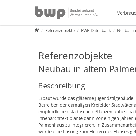
Direkt zur Hauptnavigation springen
Direkt zum Inhalt springen
Verbrauc
Presse
Referenzobjekte
BWP-Datenbank
Neubau in
Referenzobjekte
Neubau in altem Palm
Beschreibung
Erbaut wurde das gläserne Jugendstilgebäude 
Betreiben der damaligen Krefelder Stadtväter
empfindlichen städtischen Pflanzen unbeschad
Innenarchitekt plante dann vor einigen Jahren 
Palmenhaus zu integrieren. In Zusammenarbei
wurde eine Lösung zum Heizen des Hauses ge