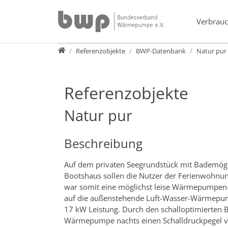
Direkt zur Hauptnavigation springen
Direkt zum Inhalt springen
Verbrauc
Presse
Referenzobjekte
BWP-Datenbank
Natur pur
Referenzobjekte
Natur pur
Beschreibung
Auf dem privaten Seegrundstück mit Bademögl
Bootshaus sollen die Nutzer der Ferienwohnun
war somit eine möglichst leise Wärmepumpen-A
auf die außenstehende Luft-Wasser-Wärmep
17 kW Leistung. Durch den schalloptimierten Be
Wärmepumpe nachts einen Schalldruckpegel vo