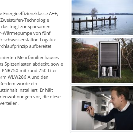
 Energieeffizienzklasse A++,
er Zweistufen-Technologie
 das trägt zur sparsamen
sser-Wärmepumpe von fünf
Frischwasserstation Logalux
chlaufprinzip aufbereitet.
sanierten Mehrfamilienhauses
s Spitzenlasten abdeckt, sowie
x PNR750 mit rund 750 Liter
herm WLW286 A und den
Außerdem wurde ein
inhalt installiert. Er hält
rienwohnungen vor, die diese
erteilen.