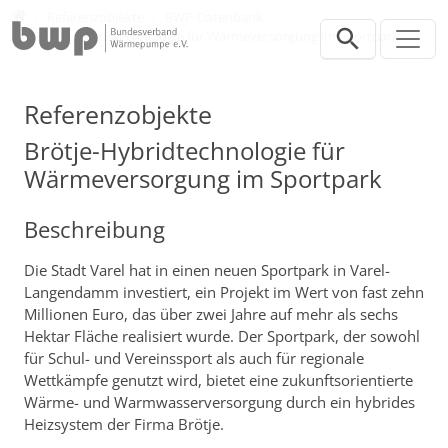
Direkt zur Hauptnavigation springen
Direkt zum Inhalt springen
Presse
Referenzobjekte
BWP-Datenbank
Brötje-Hybridtechnologie für Wärmeversorgung im Sportpark
Referenzobjekte
Brötje-Hybridtechnologie für
Wärmeversorgung im Sportpark
Beschreibung
Die Stadt Varel hat in einen neuen Sportpark in Varel-
Langendamm investiert, ein Projekt im Wert von fast zehn
Millionen Euro, das über zwei Jahre auf mehr als sechs
Hektar Fläche realisiert wurde. Der Sportpark, der sowohl
für Schul- und Vereinssport als auch für regionale
Wettkämpfe genutzt wird, bietet eine zukunftsorientierte
Wärme- und Warmwasserversorgung durch ein hybrides
Heizsystem der Firma Brötje.