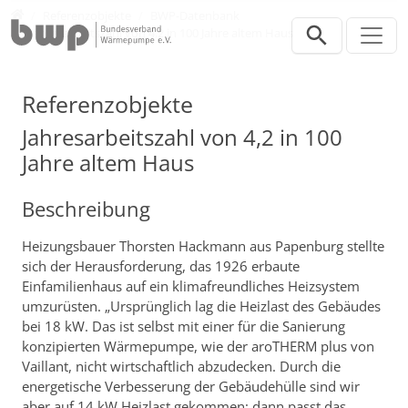
Direkt zur Hauptnavigation springen
Direkt zum Inhalt springen
Presse
Referenzobjekte
BWP-Datenbank
Jahresarbeitszahl von 4,2 in 100 Jahre altem Haus
Referenzobjekte
Jahresarbeitszahl von 4,2 in 100
Jahre altem Haus
Beschreibung
Heizungsbauer Thorsten Hackmann aus Papenburg stellte
sich der Herausforderung, das 1926 erbaute
Einfamilienhaus auf ein klimafreundliches Heizsystem
umzurüsten. „Ursprünglich lag die Heizlast des Gebäudes
bei 18 kW. Das ist selbst mit einer für die Sanierung
konzipierten Wärmepumpe, wie der aroTHERM plus von
Vaillant, nicht wirtschaftlich abzudecken. Durch die
energetische Verbesserung der Gebäudehülle sind wir
aber auf 14 kW Heizlast gekommen; dann passt das