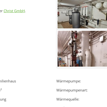
der
Christ GmbH
.
milienhaus
Wärmepumpe:
²
Wärmepumpenart:
rung
Wärmequelle: