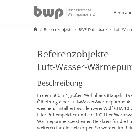
Direkt zur Hauptnavigation springen
Direkt zum Inhalt springen
Verbrauc
Presse
Referenzobjekte
BWP-Datenbank
Luft-Wass
Referenzobjekte
Luft-Wasser-Wärmepum
Beschreibung
In dem 500 m² großen Wohnhaus (Baujahr 199
Ölheizung einer Luft-Wasser-Wärmepumpenk
weichen. Installiert wurden zwei Wolf CHA-
Liter Pufferspeicher und ein 300 Liter Warmwa
Wärmepumpe speist einen Heizkreis für die 
weiteren für die Heizkörper. So werden im Bet