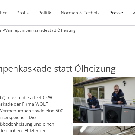
her
Profis
Politik
Normen & Technik
Presse
er-Wärmepumpenkaskade statt Ölheizung
penkaskade statt Ölheizung
7) musste die alte 40 kW
askade der Firma WOLF
10 Wärmepumpen sowie eine 500
sserspeicher. Die
Fußbodenheizung und einen
rieb höhere Effizienzen