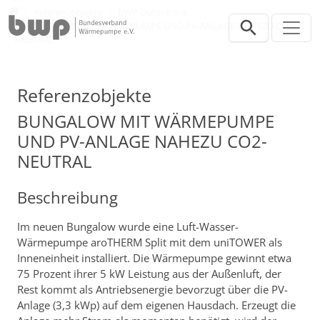
Direkt zur Hauptnavigation springen
Direkt zum Inhalt springen
Presse
Referenzobjekte
BWP-Datenbank
BUNGALOW MIT WÄRMEPUMPE UND PV-ANLAGE NAHEZU CO2-
NEUTRAL
Referenzobjekte
BUNGALOW MIT WÄRMEPUMPE
UND PV-ANLAGE NAHEZU CO2-
NEUTRAL
Beschreibung
Im neuen Bungalow wurde eine Luft-Wasser-
Wärmepumpe aroTHERM Split mit dem uniTOWER als
Inneneinheit installiert. Die Wärmepumpe gewinnt etwa
75 Prozent ihrer 5 kW Leistung aus der Außenluft, der
Rest kommt als Antriebsenergie bevorzugt über die PV-
Anlage (3,3 kWp) auf dem eigenen Hausdach. Erzeugt die