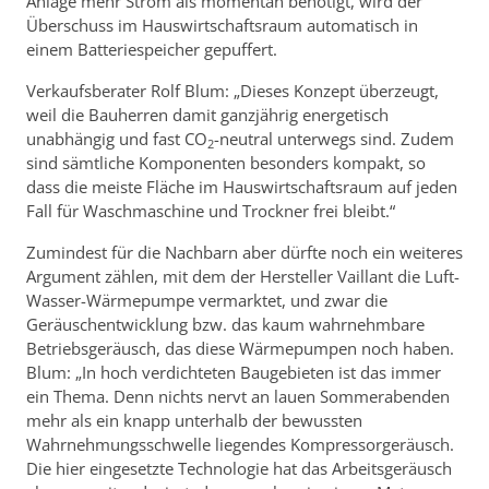
Anlage mehr Strom als momentan benötigt, wird der
Überschuss im Hauswirtschaftsraum automatisch in
einem Batteriespeicher gepuffert.
Verkaufsberater Rolf Blum: „Dieses Konzept überzeugt,
weil die Bauherren damit ganzjährig energetisch
unabhängig und fast CO
-neutral unterwegs sind. Zudem
2
sind sämtliche Komponenten besonders kompakt, so
dass die meiste Fläche im Hauswirtschaftsraum auf jeden
Fall für Waschmaschine und Trockner frei bleibt.“
Zumindest für die Nachbarn aber dürfte noch ein weiteres
Argument zählen, mit dem der Hersteller Vaillant die Luft-
Wasser-Wärmepumpe vermarktet, und zwar die
Geräuschentwicklung bzw. das kaum wahrnehmbare
Betriebsgeräusch, das diese Wärmepumpen noch haben.
Blum: „In hoch verdichteten Baugebieten ist das immer
ein Thema. Denn nichts nervt an lauen Sommerabenden
mehr als ein knapp unterhalb der bewussten
Wahrnehmungsschwelle liegendes Kompressorgeräusch.
Die hier eingesetzte Technologie hat das Arbeitsgeräusch