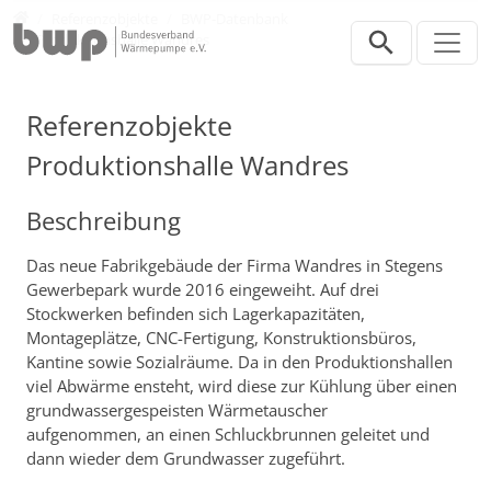
Direkt zur Hauptnavigation springen
Direkt zum Inhalt springen
Presse
Referenzobjekte
BWP-Datenbank
Produktionshalle Wandres
Referenzobjekte
Produktionshalle Wandres
Beschreibung
Das neue Fabrikgebäude der Firma Wandres in Stegens
Gewerbepark wurde 2016 eingeweiht. Auf drei
Stockwerken befinden sich Lagerkapazitäten,
Montageplätze, CNC-Fertigung, Konstruktionsbüros,
Kantine sowie Sozialräume. Da in den Produktionshallen
viel Abwärme ensteht, wird diese zur Kühlung über einen
grundwassergespeisten Wärmetauscher
aufgenommen, an einen Schluckbrunnen geleitet und
dann wieder dem Grundwasser zugeführt.