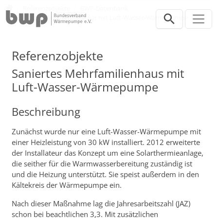
Direkt zur Hauptnavigation springen
Direkt zum Inhalt springen
Presse
Referenzobjekte
BWP-Datenbank
Saniertes Mehrfamilienhaus mit Luft-Wasser-Wärmepumpe
Referenzobjekte
Saniertes Mehrfamilienhaus mit
Luft-Wasser-Wärmepumpe
Beschreibung
Zunächst wurde nur eine Luft-Wasser-Wärmepumpe mit
einer Heizleistung von 30 kW installiert. 2012 erweiterte
der Installateur das Konzept um eine Solarthermieanlage,
die seither für die Warmwasserbereitung zuständig ist
und die Heizung unterstützt. Sie speist außerdem in den
Kältekreis der Wärmepumpe ein.
Nach dieser Maßnahme lag die Jahresarbeitszahl (JAZ)
schon bei beachtlichen 3,3. Mit zusätzlichen