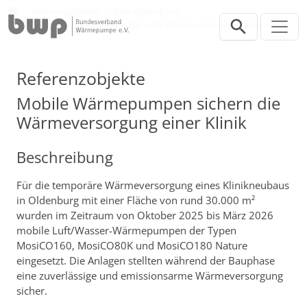
Direkt zur Hauptnavigation springen
Direkt zum Inhalt springen
Presse
Referenzobjekte
BWP-Datenbank
Mobile Wärmepumpen sichern die Wärmeversorgung einer Klinik
Referenzobjekte
Mobile Wärmepumpen sichern die
Wärmeversorgung einer Klinik
Beschreibung
Für die temporäre Wärmeversorgung eines Klinikneubaus
in Oldenburg mit einer Fläche von rund 30.000 m²
wurden im Zeitraum von Oktober 2025 bis März 2026
mobile Luft/Wasser-Wärmepumpen der Typen
MosiCO160, MosiCO80K und MosiCO180 Nature
eingesetzt. Die Anlagen stellten während der Bauphase
eine zuverlässige und emissionsarme Wärmeversorgung
sicher.