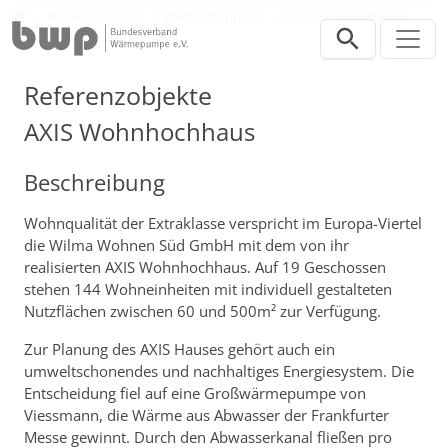
Direkt zur Hauptnavigation springen
Direkt zum Inhalt springen
Presse
Referenzobjekte
BWP-Datenbank
AXIS Wohnhochhaus
Referenzobjekte
AXIS Wohnhochhaus
Beschreibung
Wohnqualität der Extraklasse verspricht im Europa-Viertel
die Wilma Wohnen Süd GmbH mit dem von ihr
realisierten AXIS Wohnhochhaus. Auf 19 Geschossen
stehen 144 Wohneinheiten mit individuell gestalteten
Nutzflächen zwischen 60 und 500m² zur Verfügung.
Zur Planung des AXIS Hauses gehört auch ein
umweltschonendes und nachhaltiges Energiesystem. Die
Entscheidung fiel auf eine Großwärmepumpe von
Viessmann, die Wärme aus Abwasser der Frankfurter
Messe gewinnt. Durch den Abwasserkanal fließen pro