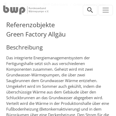
Direkt zur Hauptnavigation springen
Direkt zum Inhalt springen
Presse
Referenzobjekte
BWP-Datenbank
Green Factory Allgäu
Referenzobjekte
Green Factory Allgäu
Beschreibung
Das integrierte Energiemanagementsystem der
Fertigungshalle setzt sich aus verschiedenen
Komponenten zusammen. Geheizt wird mit zwei
Grundwasser-Wärmepumpen, die über zwei
Saugbrunnen dem Grundwasser Wärme entziehen.
Umgekehrt wird im Sommer auch gekühlt, indem die
überschüssige Wärme aus dem Gebäude über den
Schluckbrunnen an das Grundwasser abgegeben wird.
Verteilt wird die Wärme in der Produktionshalle über eine
Fußbodenheizung (Betonkernaktivierung) und in dem
Büroräumen über eine Deckenheizung. Den Strom für die