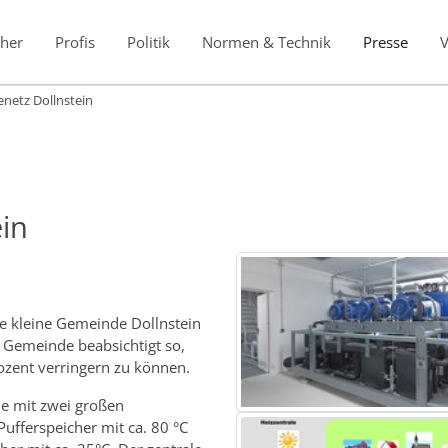
her
Profis
Politik
Normen & Technik
Presse
etz Dollnstein
in
ie kleine Gemeinde Dollnstein
 Gemeinde beabsichtigt so,
ozent verringern zu können.
le mit zwei großen
Pufferspeicher mit ca. 80 °C