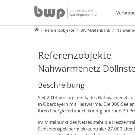
Direkt zur Hauptnavigation springen
Direkt zum Inhalt springen
Verbrauc
Presse
Referenzobjekte
BWP-Datenbank
Nahwärmen
Referenzobjekte
Nahwärmenetz Dollnste
Beschreibung
Seit 2014 versorgt ein kaltes Nahwärmenetz d
in Oberbayern mit Heizwärme. Die 300-Seelen
ihren Energieverbrauch künftig um rund 70 Pr
Im Mittelpunkt des Netzes steht die Heizzentra
Schichtenspeichern: ein zentraler 27.000 Liter 