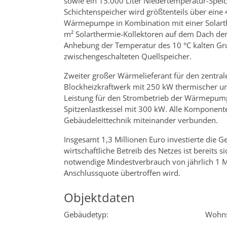
sowie ein 15.000 Liter Niedertemperatur-Speich
Schichtenspeicher wird größtenteils über ein
Wärmepumpe in Kombination mit einer Solarth
m² Solarthermie-Kollektoren auf dem Dach der 
Anhebung der Temperatur des 10 °C kalten G
zwischengeschalteten Quellspeicher.
Zweiter großer Wärmelieferant für den zentrale
Blockheizkraftwerk mit 250 kW thermischer un
Leistung für den Strombetrieb der Wärmepum
Spitzenlastkessel mit 300 kW. Alle Komponente
Gebäudeleittechnik miteinander verbunden.
Insgesamt 1,3 Millionen Euro investierte die G
wirtschaftliche Betreib des Netzes ist bereits si
notwendige Mindestverbrauch von jährlich 1 M
Anschlussquote übertroffen wird.
Objektdaten
Gebäudetyp:
Wohns