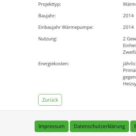
Projekttyp:
Wärm
Baujahr:
2014
Einbaujahr Wärmepumpe:
2014
Nutzung:
2 Gew
Einhei
Zweif
Energiekosten:
jährli
Primä
gegen
Heizs
Zurück
Impressum
Datenschutzerklärung