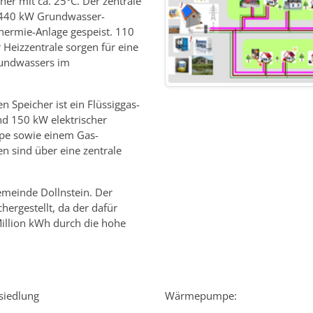
er mit ca. 25°C. Der zentrale
e 440 kW Grundwasser-
ermie-Anlage gespeist. 110
Heizzentrale sorgen für eine
rundwassers im
n Speicher ist ein Flüssiggas-
d 150 kW elektrischer
pe sowie einem Gas-
n sind über eine zentrale
emeinde Dollnstein. Der
chergestellt, da der dafür
illion kWh durch die hohe
iedlung
Wärmepumpe: