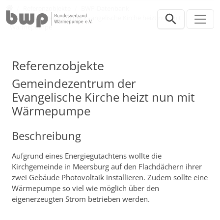
Direkt zur Hauptnavigation springen
Direkt zum Inhalt springen
Presse
Referenzobjekte
BWP-Datenbank
Gemeindezentrum der Evangelische Kirche heizt nun mit
Wärmepumpe
Referenzobjekte
Gemeindezentrum der
Evangelische Kirche heizt nun mit
Wärmepumpe
Beschreibung
Aufgrund eines Energiegutachtens wollte die
Kirchgemeinde in Meersburg auf den Flachdächern ihrer
zwei Gebäude Photovoltaik installieren. Zudem sollte eine
Wärmepumpe so viel wie möglich über den
eigenerzeugten Strom betrieben werden.