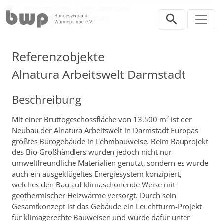
Direkt zur Hauptnavigation springen
Direkt zum Inhalt springen
Presse
Referenzobjekte
BWP-Datenbank
Alnatura Arbeitswelt Darmstadt
Referenzobjekte
Alnatura Arbeitswelt Darmstadt
Beschreibung
Mit einer Bruttogeschossfläche von 13.500 m² ist der
Neubau der Alnatura Arbeitswelt in Darmstadt Europas
größtes Bürogebäude in Lehmbauweise. Beim Bauprojekt
des Bio-Großhändlers wurden jedoch nicht nur
umweltfreundliche Materialien genutzt, sondern es wurde
auch ein ausgeklügeltes Energiesystem konzipiert,
welches den Bau auf klimaschonende Weise mit
geothermischer Heizwärme versorgt. Durch sein
Gesamtkonzept ist das Gebäude ein Leuchtturm-Projekt
für klimagerechte Bauweisen und wurde dafür unter