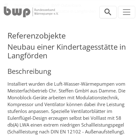
Direkt zur Hauptnavigation springen
Direkt zum Inhalt springen
Presse
Referenzobjekte
BWP-Datenbank
Neubau einer Kindertagesstätte in Langförden
Referenzobjekte
Neubau einer Kindertagesstätte in
Langförden
Beschreibung
Installiert wurden die Luft-Wasser-Wärmepumpen vom
Meisterfachbetrieb Chr. Steffen GmbH aus Damme. Die
Monoblock-Geräte arbeiten mit Modulationstechnik,
Kompressor und Ventilator können dabei ihre Leistung
stufenlos anpassen. Spezielle Ventilatorblätter im
Eulenflügel-Design erzeugen selbst bei Volllast mit 58
db(A) LWA einen extrem niedrigen Schallleistungspegel
(Schallleistung nach DIN EN 12102 - Außenaufstellung).