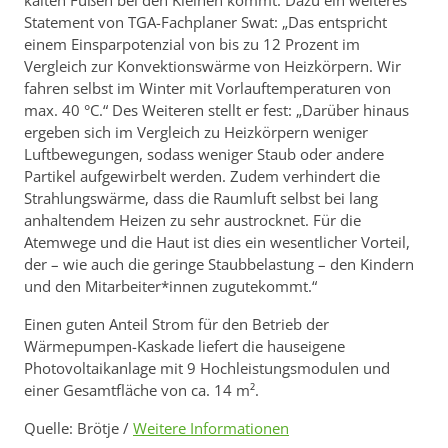
kalten Füßen bei den Kleinen kommt. Dazu ein weiteres
Statement von TGA-Fachplaner Swat: „Das entspricht
einem Einsparpotenzial von bis zu 12 Prozent im
Vergleich zur Konvektionswärme von Heizkörpern. Wir
fahren selbst im Winter mit Vorlauftemperaturen von
max. 40 °C.“ Des Weiteren stellt er fest: „Darüber hinaus
ergeben sich im Vergleich zu Heizkörpern weniger
Luftbewegungen, sodass weniger Staub oder andere
Partikel aufgewirbelt werden. Zudem verhindert die
Strahlungswärme, dass die Raumluft selbst bei lang
anhaltendem Heizen zu sehr austrocknet. Für die
Atemwege und die Haut ist dies ein wesentlicher Vorteil,
der – wie auch die geringe Staubbelastung – den Kindern
und den Mitarbeiter*innen zugutekommt.“
Einen guten Anteil Strom für den Betrieb der
Wärmepumpen-Kaskade liefert die hauseigene
Photovoltaikanlage mit 9 Hochleistungsmodulen und
einer Gesamtfläche von ca. 14 m².
Quelle: Brötje /
Weitere Informationen