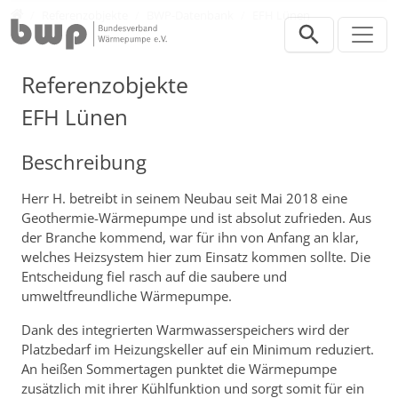
Direkt zur Hauptnavigation springen
Direkt zum Inhalt springen
Presse
Referenzobjekte
BWP-Datenbank
EFH Lünen
Referenzobjekte
EFH Lünen
Beschreibung
Herr H. betreibt in seinem Neubau seit Mai 2018 eine
Geothermie-Wärmepumpe und ist absolut zufrieden. Aus
der Branche kommend, war für ihn von Anfang an klar,
welches Heizsystem hier zum Einsatz kommen sollte. Die
Entscheidung fiel rasch auf die saubere und
umweltfreundliche Wärmepumpe.
Dank des integrierten Warmwasserspeichers wird der
Platzbedarf im Heizungskeller auf ein Minimum reduziert.
An heißen Sommertagen punktet die Wärmepumpe
zusätzlich mit ihrer Kühlfunktion und sorgt somit für ein